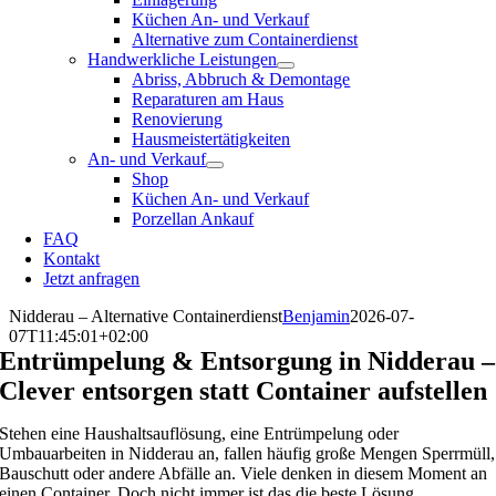
Küchen An- und Verkauf
Alternative zum Containerdienst
Handwerkliche Leistungen
Abriss, Abbruch & Demontage
Reparaturen am Haus
Renovierung
Hausmeistertätigkeiten
An- und Verkauf
Shop
Küchen An- und Verkauf
Porzellan Ankauf
FAQ
Kontakt
Jetzt anfragen
Nidderau – Alternative Containerdienst
Benjamin
2026-07-
07T11:45:01+02:00
Entrümpelung & Entsorgung in Nidderau –
Clever entsorgen statt Container aufstellen
Stehen eine Haushaltsauflösung, eine Entrümpelung oder
Umbauarbeiten in Nidderau an, fallen häufig große Mengen Sperrmüll,
Bauschutt oder andere Abfälle an. Viele denken in diesem Moment an
einen Container. Doch nicht immer ist das die beste Lösung.