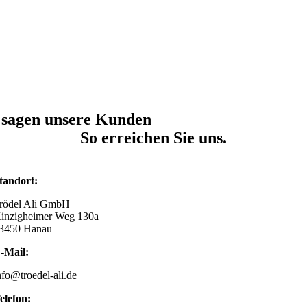
 sagen unsere Kunden
So erreichen Sie uns.
tandort:
rödel Ali GmbH
inzigheimer Weg 130a
3450 Hanau
-Mail:
nfo@troedel-ali.de
elefon: