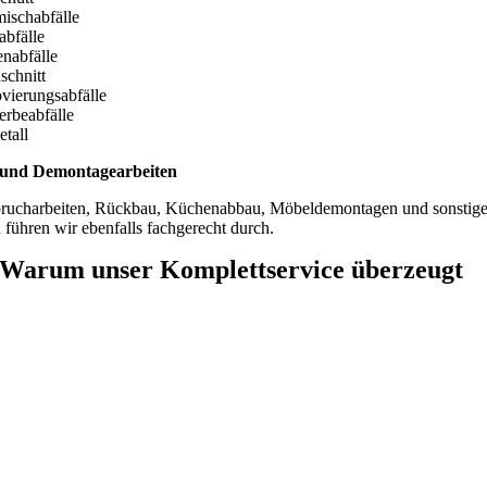
ischabfälle
abfälle
enabfälle
schnitt
vierungsabfälle
rbeabfälle
etall
und Demontagearbeiten
rucharbeiten, Rückbau, Küchenabbau, Möbeldemontagen und sonstig
 führen wir ebenfalls fachgerecht durch.
Warum unser Komplettservice überzeugt