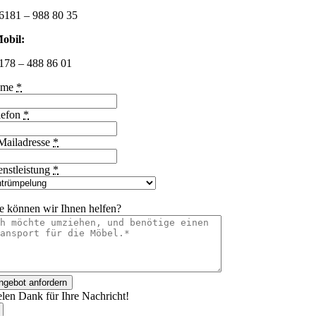
6181 – 988 80 35
obil:
178 – 488 86 01
ame
*
lefon
*
Mailadresse
*
enstleistung
*
e können wir Ihnen helfen?
ngebot anfordern
elen Dank für Ihre Nachricht!