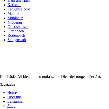
Kahl am Main
Karlstein
Langenselbold
Maintal
Mühlheim
Nidderau
Obertshausen
Offenbach
Rodenbach
Seligenstadt
Der Trödel Ali bietet Ihnen umfassende Dienstleistungen aller Art.
Navigation
Home
Über uns
Leistungen
Shop