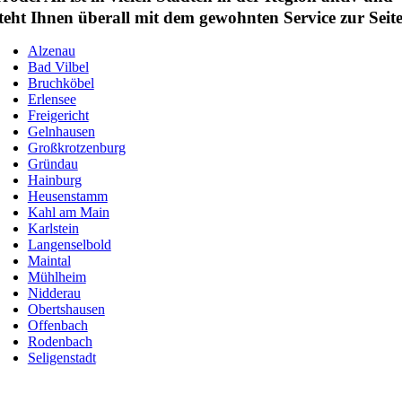
teht Ihnen überall mit dem gewohnten Service zur Seite
Alzenau
Bad Vilbel
Bruchköbel
Erlensee
Freigericht
Gelnhausen
Großkrotzenburg
Gründau
Hainburg
Heusenstamm
Kahl am Main
Karlstein
Langenselbold
Maintal
Mühlheim
Nidderau
Obertshausen
Offenbach
Rodenbach
Seligenstadt