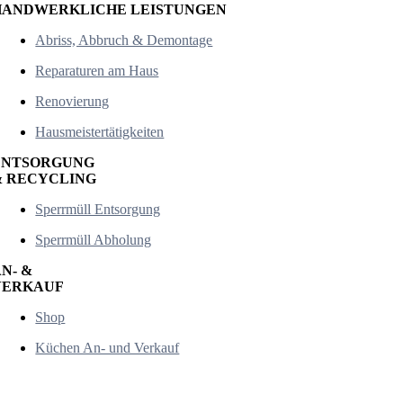
HANDWERKLICHE LEISTUNGEN
Abriss, Abbruch & Demontage
Reparaturen am Haus
Renovierung
Hausmeistertätigkeiten
ENTSORGUNG
& RECYCLING
Sperrmüll Entsorgung
Sperrmüll Abholung
N- &
VERKAUF
Shop
Küchen An- und Verkauf
An- und Verkauf bei Trödel Ali in Hanau