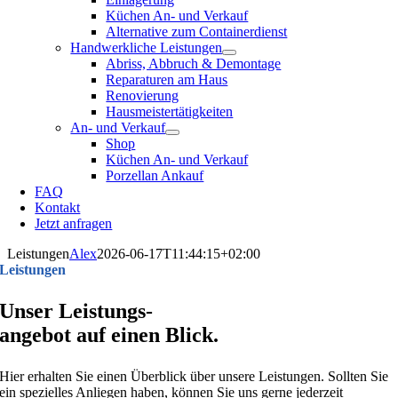
Küchen An- und Verkauf
Alternative zum Containerdienst
Handwerkliche Leistungen
Abriss, Abbruch & Demontage
Reparaturen am Haus
Renovierung
Hausmeistertätigkeiten
An- und Verkauf
Shop
Küchen An- und Verkauf
Porzellan Ankauf
FAQ
Kontakt
Jetzt anfragen
Leistungen
Alex
2026-06-17T11:44:15+02:00
Leistungen
Unser Leistungs-
angebot auf einen Blick.
Hier erhalten Sie einen Überblick über unsere Leistungen. Sollten Sie
ein spezielles Anliegen haben, können Sie uns gerne jederzeit