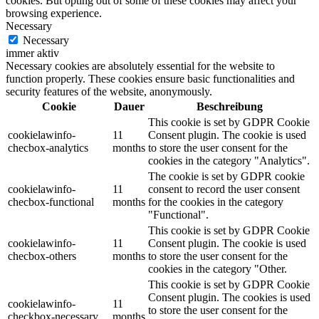
cookies. But opting out of some of these cookies may affect your
browsing experience.
Necessary
Necessary
immer aktiv
Necessary cookies are absolutely essential for the website to
function properly. These cookies ensure basic functionalities and
security features of the website, anonymously.
Cookie
Dauer
Beschreibung
This cookie is set by GDPR Cookie
cookielawinfo-
11
Consent plugin. The cookie is used
checbox-analytics
months
to store the user consent for the
cookies in the category "Analytics".
The cookie is set by GDPR cookie
cookielawinfo-
11
consent to record the user consent
checbox-functional
months
for the cookies in the category
"Functional".
This cookie is set by GDPR Cookie
cookielawinfo-
11
Consent plugin. The cookie is used
checbox-others
months
to store the user consent for the
cookies in the category "Other.
This cookie is set by GDPR Cookie
Consent plugin. The cookies is used
cookielawinfo-
11
to store the user consent for the
checkbox-necessary
months