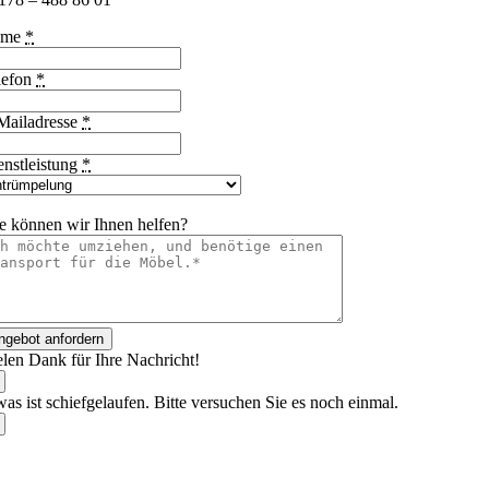
ame
*
lefon
*
Mailadresse
*
enstleistung
*
e können wir Ihnen helfen?
ngebot anfordern
elen Dank für Ihre Nachricht!
as ist schiefgelaufen. Bitte versuchen Sie es noch einmal.