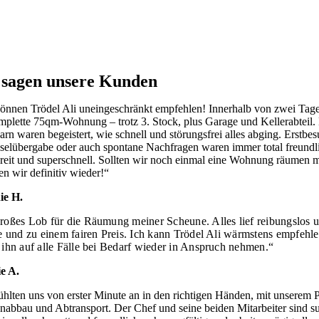
 sagen unsere Kunden
önnen Trödel Ali uneingeschränkt empfehlen! Innerhalb von zwei Tag
mplette 75qm-Wohnung – trotz 3. Stock, plus Garage und Kellerabteil.
rn waren begeistert, wie schnell und störungsfrei alles abging. Erstbes
selübergabe oder auch spontane Nachfragen waren immer total freundl
ereit und superschnell. Sollten wir noch einmal eine Wohnung räumen 
 wir definitiv wieder!“
ie H.
großes Lob für die Räumung meiner Scheune.
Alles lief reibungslos 
e und zu einem fairen Preis. Ich kann Trödel Ali wärmstens empfehl
ihn auf alle Fälle bei Bedarf wieder in Anspruch nehmen.
“
e A.
ühlten uns von erster Minute an in den richtigen Händen, mit unserem P
abbau und Abtransport. Der Chef und seine beiden Mitarbeiter sind s