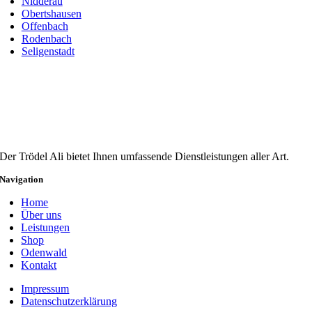
Nidderau
Obertshausen
Offenbach
Rodenbach
Seligenstadt
Der Trödel Ali bietet Ihnen umfassende Dienstleistungen aller Art.
Navigation
Home
Über uns
Leistungen
Shop
Odenwald
Kontakt
Impressum
Datenschutzerklärung