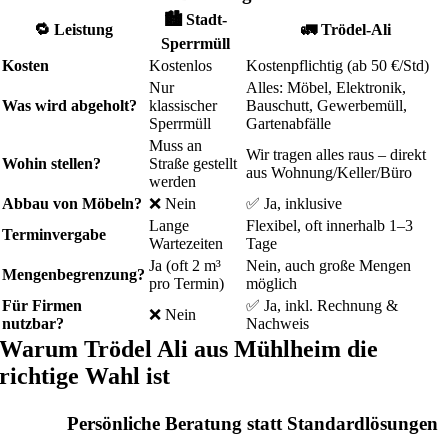
🏙️
Stadt-
🔁
Leistung
🚛
Trödel-Ali
Sperrmüll
Kosten
Kostenlos
Kostenpflichtig (ab 50 €/Std)
Nur
Alles: Möbel, Elektronik,
Was wird abgeholt?
klassischer
Bauschutt, Gewerbemüll,
Sperrmüll
Gartenabfälle
Muss an
Wir tragen alles raus – direkt
Wohin stellen?
Straße gestellt
aus Wohnung/Keller/Büro
werden
Abbau von Möbeln?
❌ Nein
✅ Ja, inklusive
Lange
Flexibel, oft innerhalb 1–3
Terminvergabe
Wartezeiten
Tage
Ja (oft 2 m³
Nein, auch große Mengen
Mengenbegrenzung?
pro Termin)
möglich
Für Firmen
✅ Ja, inkl. Rechnung &
❌ Nein
nutzbar?
Nachweis
Warum Trödel Ali aus Mühlheim die
richtige Wahl ist
Persönliche Beratung statt Standardlösungen