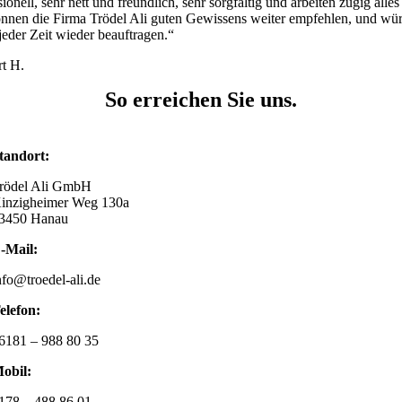
sionell, sehr nett und freundlich, sehr sorgfältig und arbeiten zügig alle
nnen die Firma Trödel Ali guten Gewissens weiter empfehlen, und wü
 jeder Zeit wieder beauftragen.“
t H.
So erreichen Sie uns.
tandort:
rödel Ali GmbH
inzigheimer Weg 130a
3450 Hanau
-Mail:
nfo@troedel-ali.de
elefon:
6181 – 988 80 35
obil:
178 – 488 86 01