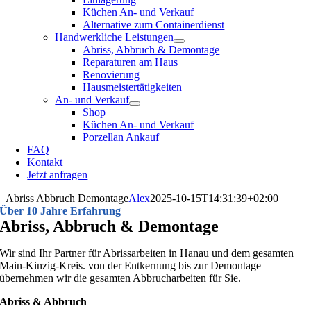
Küchen An- und Verkauf
Alternative zum Containerdienst
Handwerkliche Leistungen
Abriss, Abbruch & Demontage
Reparaturen am Haus
Renovierung
Hausmeistertätigkeiten
An- und Verkauf
Shop
Küchen An- und Verkauf
Porzellan Ankauf
FAQ
Kontakt
Jetzt anfragen
Abriss Abbruch Demontage
Alex
2025-10-15T14:31:39+02:00
Über 10 Jahre Erfahrung
Abriss, Abbruch & Demontage
Wir sind Ihr Partner für Abrissarbeiten in Hanau und dem gesamten
Main-Kinzig-Kreis. von der Entkernung bis zur Demontage
übernehmen wir die gesamten Abbrucharbeiten für Sie.
Abriss & Abbruch