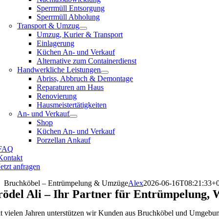
Sperrmüll Entsorgung
Sperrmüll Abholung
Transport & Umzug
Umzug, Kurier & Transport
Einlagerung
Küchen An- und Verkauf
Alternative zum Containerdienst
Handwerkliche Leistungen
Abriss, Abbruch & Demontage
Reparaturen am Haus
Renovierung
Hausmeistertätigkeiten
An- und Verkauf
Shop
Küchen An- und Verkauf
Porzellan Ankauf
FAQ
Kontakt
Jetzt anfragen
Bruchköbel – Entrümpelung & Umzüge
Alex
2026-06-16T08:21:33+
rödel Ali – Ihr Partner für Entrümpelung
it vielen Jahren unterstützen wir Kunden aus Bruchköbel und Umgebung