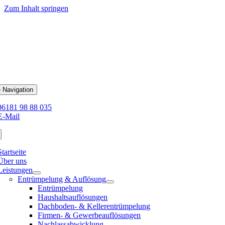
Zum Inhalt springen
 Navigation
06181 98 88 035
E-Mail
Startseite
Über uns
Leistungen
Entrümpelung & Auflösung
Entrümpelung
Haushaltsauflösungen
Dachboden- & Kellerentrümpelung
Firmen- & Gewerbeauflösungen
Nachlassabwicklung